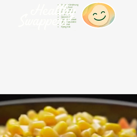
Gesunde Ernährung
Healthy food
Comida sana
Nourriture saine
Cibo sano
Gezond voedsel
Comida saudável
Menjar saludable
Sunn mat
Nyttig mat