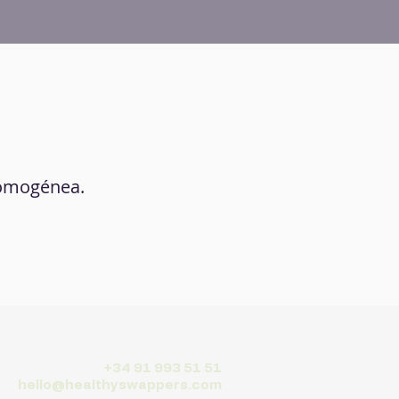
 homogénea.
+34 91 993 51 51
hello@healthyswappers.com