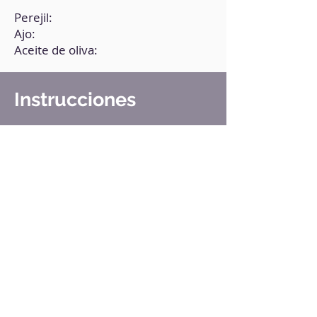
Perejil:
Ajo:
Aceite de oliva:
Instrucciones
1. Tritura los ingredientes en la
batidora hasta obtener una
consistencia homogénea y
cremosa. Añade sal al gusto.
2. Pásala a un recipiente con tapa y
conserva en la nevera.