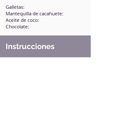
Galletas:
Mantequilla de cacahuete:
Aceite de coco:
Chocolate:
Instrucciones
1. Parte las crackers a la mitad.
2. Une de a 2 mitades con crema de
cacahuete.
3. Apila las 3 preparaciones y cubre
con chocolate negro fundido con el
aceite de coco.
4. Lleva al refrigerador.