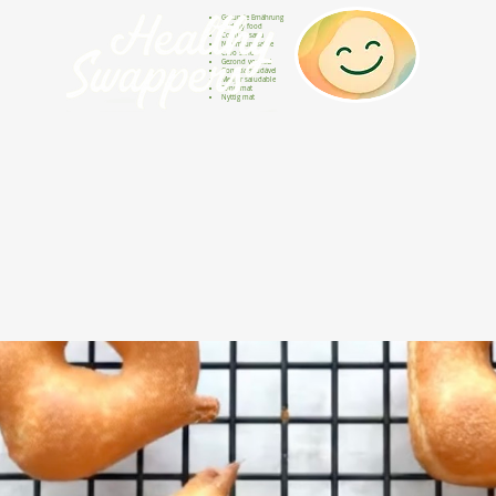
Gesunde Ernährung
Healthy food
Comida sana
Nourriture saine
Cibo sano
Gezond voedsel
Comida saudável
Menjar saludable
Sunn mat
Nyttig mat