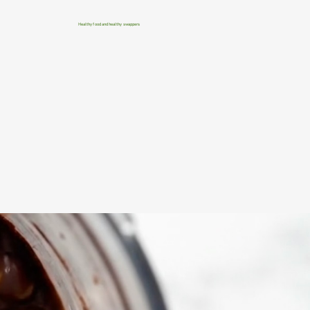
Healthy food and healthy swappers