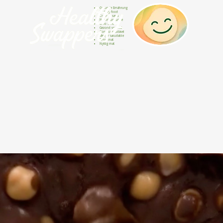
Gesunde Ernährung
Healthy food
Comida sana
Nourriture saine
Cibo sano
Gezond voedsel
Comida saudável
Menjar saludable
Sunn mat
Nyttig mat