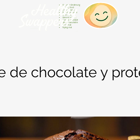
Gesunde Ernährung
Healthy food
Comida sana
Nourriture saine
Cibo sano
Gezond voedsel
Comida saudável
Menjar saludable
Sunn mat
Nyttig mat
e de chocolate y prot