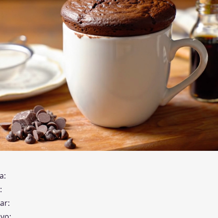
a:
:
ar:
vo: