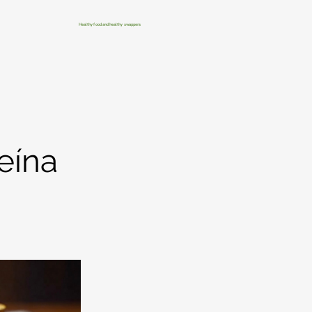
Healthy food and healthy swappers
eína