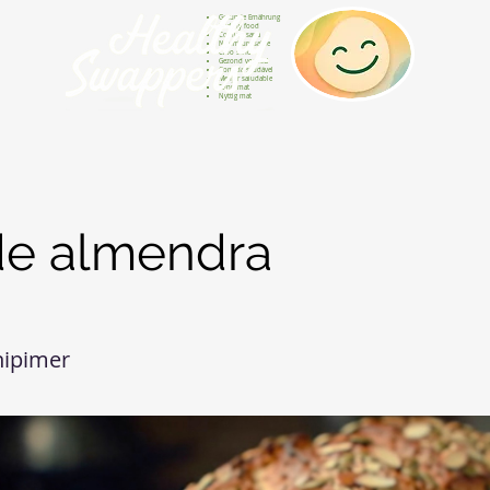
Gesunde Ernährung
Healthy food
Comida sana
Nourriture saine
Cibo sano
Gezond voedsel
Comida saudável
Menjar saludable
Sunn mat
Nyttig mat
de almendra
nipimer