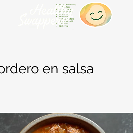
Gesunde Ernährung
Healthy food
Comida sana
Nourriture saine
Cibo sano
Gezond voedsel
Comida saudável
Menjar saludable
Sunn mat
Nyttig mat
rdero en salsa