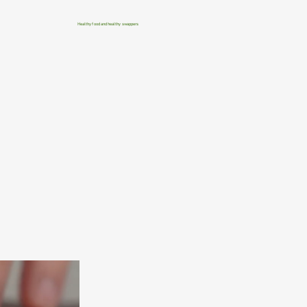
Healthy food and healthy swappers