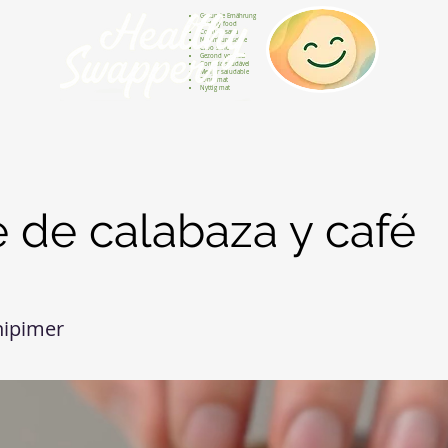
Gesunde Ernährung
Healthy food
Comida sana
Nourriture saine
Cibo sano
Gezond voedsel
Comida saudável
Menjar saludable
Sunn mat
Nyttig mat
 de calabaza y café
nipimer