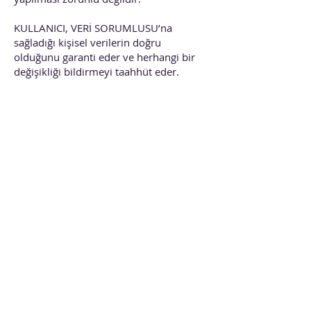
KULLANICI, VERİ SORUMLUSU’na
sağladığı kişisel verilerin doğru
olduğunu garanti eder ve herhangi bir
değişikliği bildirmeyi taahhüt eder.
Gerekli verilerin sağlanmaması
durumunda, VERİ SORUMLUSU sunulan
bilgilerin ve hizmetlerin tamamen
kullanıcının ihtiyaçlarına uygun olacağını
garanti edemez.
3. GÜVENLİK ÖNLEMLERİ
GDPR ve LOPDGDD’ye uygun olarak,
VERİ SORUMLUSU şunları garanti eder:
✅ Kişisel verilerin işlenmesi, GDPR’nin 5.
Maddesi’nde belirtilen yasallık,
dürüstlük ve şeffaflık ilkelerine uygun
olarak gerçekleştirilir.
✅ Veriler amacına uygun, ilgili ve