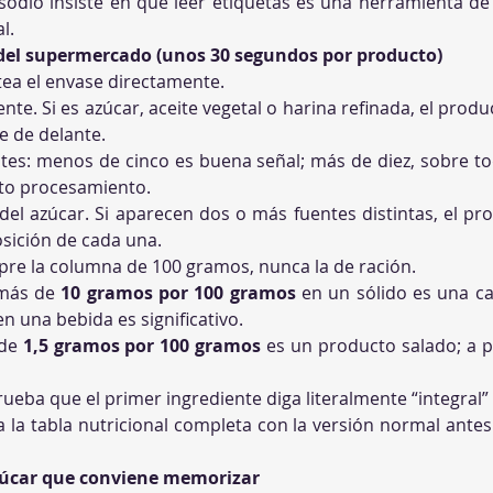
sodio insiste en que leer etiquetas es una herramienta de 
l.
o del supermercado (unos 30 segundos por producto)
voltea el envase directamente.
diente. Si es azúcar, aceite vegetal o harina refinada, el pro
te de delante.
ientes: menos de cinco es buena señal; más de diez, sobre 
lto procesamiento.
 del azúcar. Si aparecen dos o más fuentes distintas, el pr
osición de cada una.
siempre la columna de 100 gramos, nunca la de ración.
 más de 
10 gramos por 100 gramos
 en un sólido es una c
en una bebida es significativo.
de 
1,5 gramos por 100 gramos
 es un producto salado; a p
omprueba que el primer ingrediente diga literalmente “integral
para la tabla nutricional completa con la versión normal ant
azúcar que conviene memorizar