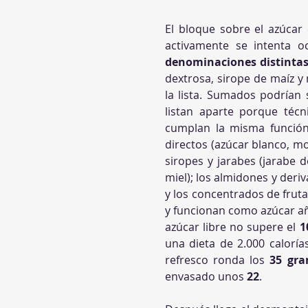
El bloque sobre el azúcar
activamente se intenta oc
denominaciones distinta
dextrosa, sirope de maíz y
la lista. Sumados podrían 
listan aparte porque técn
cumplan la misma función.
directos (azúcar blanco, mor
siropes y jarabes (jarabe d
miel); los almidones y deri
y los concentrados de frut
y funcionan como azúcar aña
azúcar libre no supere el 
1
una dieta de 2.000 calorí
refresco ronda los 
35 gr
envasado unos 
22
.