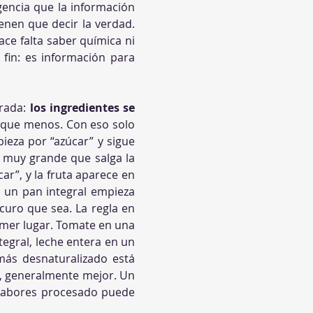
gencia que la información 
ienen que decir la verdad. 
ce falta saber química ni 
fin: es información para 
rada: 
los ingredientes se 
l que menos. Con eso solo 
eza por “azúcar” y sigue 
 muy grande que salga la 
r”, y la fruta aparece en 
 un pan integral empieza 
curo que sea. La regla en 
imer lugar. Tomate en una 
egral, leche entera en un 
ás desnaturalizado está 
s, generalmente mejor. Un 
 sabores procesado puede 