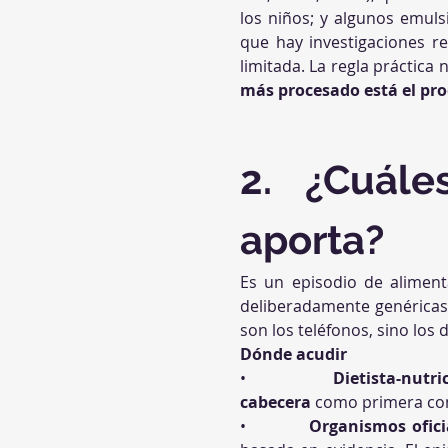
los niños; y algunos emulsi
que hay investigaciones r
limitada. La regla práctica 
más procesado está el pr
2. ¿Cuále
aporta?
Es un episodio de alimenta
deliberadamente genéricas: 
son los teléfonos, sino los 
Dónde acudir
•          
Dietista-nutri
cabecera
 como primera con
•          
Organismos oficia