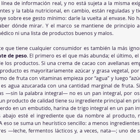
línea de información real, y no está sujeta a la misma exi
entes y la tabla nutricional, en cambio, están reguladas y t
ye sobre ese gesto mínimo: darle la vuelta al envase. No ha
aber dónde mirar. Y el marco se mantiene de principio a 
médico ni una lista de productos buenos y malos.
e que tiene cualquier consumidor es también la más igno
nte de peso
. El primero es el que más abunda; el último, e
 los productos. Si una crema de cacao con avellanas empi
 producto es mayoritariamente azúcar y grasa vegetal, por
zumo de fruta con vitaminas empieza por “agua” y luego “azúca
 es agua azucarada con una cantidad marginal de fruta. Si
as —sin la palabra integral— no es un pan integral, por os
un producto de calidad tiene su ingrediente principal en pr
erdo en un embutido, harina de trigo integral en un pan int
 abajo esté el ingrediente que da nombre al producto, m
 A eso se suma un heurístico sencillo: a menos ingrediente
res —leche, fermentos lácticos y, a veces, nata—; uno de