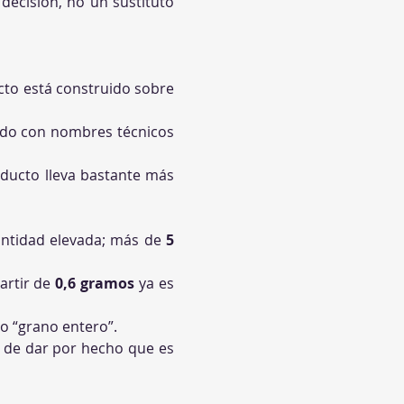
decisión, no un sustituto 
ducto está construido sobre 
todo con nombres técnicos 
oducto lleva bastante más 
antidad elevada; más de 
5 
artir de 
0,6 gramos
 ya es 
” o “grano entero”.
es de dar por hecho que es 