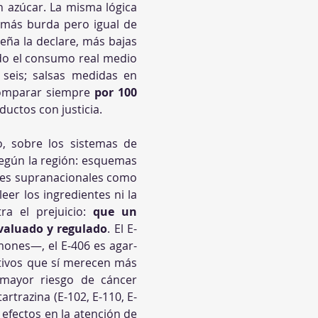
 azúcar. La misma lógica 
s más burda pero igual de 
eña la declare, más bajas 
do el consumo real medio 
seis; salsas medidas en 
comparar siempre 
por 100 
uctos con justicia.
, sobre los sistemas de 
egún la región: esquemas 
les supranacionales como 
eer los ingredientes ni la 
a el prejuicio: 
que un 
evaluado y regulado
. El E-
imones—, el E-406 es agar-
itivos que sí merecen más 
 mayor riesgo de cáncer 
artrazina (E-102, E-110, E-
efectos en la atención de 