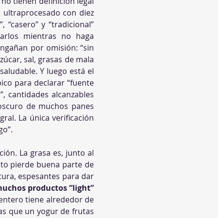
no tienen definición legal 
 ultraprocesado con diez 
 “casero” y “tradicional” 
arlos mientras no haga 
ngañan por omisión: “sin 
úcar, sal, grasas de mala 
aludable. Y luego está el 
ico para declarar “fuente 
”, cantidades alcanzables 
 oscuro de muchos panes 
al. La única verificación 
go”.
ón. La grasa es, junto al 
cto pierde buena parte de 
tura, espesantes para dar 
uchos productos “light” 
: un yogur natural entero tiene alrededor de 
as que un yogur de frutas 