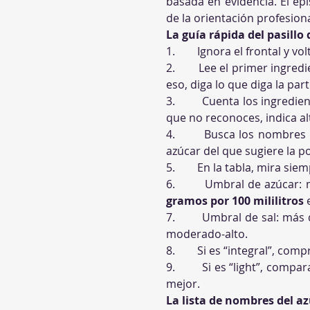
basada en evidencia. El epi
de la orientación profesiona
La guía rápida del pasill
1.        Ignora el frontal y 
2.        Lee el primer ingre
eso, diga lo que diga la par
3.        Cuenta los ingred
que no reconoces, indica a
4.        Busca los nombres
azúcar del que sugiere la p
5.        En la tabla, mira 
6.        Umbral de azúcar:
gramos por 100 mililitros
 
7.        Umbral de sal: más 
moderado-alto.
8.        Si es “integral”, c
9.        Si es “light”, com
mejor.
La lista de nombres del 