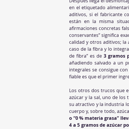
Después llega el desmontaje 
en el etiquetado alimentar
aditivos, si el fabricante 
están en la misma situa
afirmaciones concretas fal
conservantes” significa ex
calidad y otros aditivos; l
caso de la fibra y lo integ
de fibra” es de 
3 gramos 
añadiendo salvado a un p
integrales se consigue con 
fiable es que el primer ingr
Los otros dos trucos que el
azúcar y la sal, uno de los
su atractivo y la industri
cuerpo y, sobre todo, azúca
o “0 % materia grasa” lle
4 a 5 gramos de azúcar p