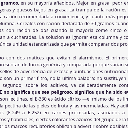
5 gramos
, en su mayoría añadidos. Mejor en grasa, peor en
 ligeras y quesos bajos en grasa. La trampa de la ración e
ne la ración recomendada a conveniencia, y cuanto más pequ
columna. Cereales con ración declarada de 30 gramos cuan
etas con ración de dos cuando la mayoría come cinco o 
an a cucharadas. La solución es ignorar esa columna y 
a única unidad estandarizada que permite comparar dos prod
rpo con dos matices que evitan el alarmismo. El primero
 presentan de forma genérica y comparada porque varían s
 sellos de advertencia de exceso y puntuaciones nutriciona
 son un primer filtro, no la última palabra: no sustituyen l
 segundo, sobre los aditivos, va deliberadamente contr
E no significa que sea peligroso, significa que ha sido 
 son lecitinas, el E-330 es ácido cítrico —el mismo de los l
 la pectina de las pieles de fruta y las mermeladas. Hay ad
atos (E-249 a E-252) en carnes procesadas, asociados a
s y habituales; ciertos colorantes azoicos del grupo de la t
varios marcos regulatorios obligan a advertir sobre posibles 