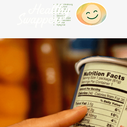
Gesunde Ernährung
Healthy food
Comida sana
Nourriture saine
Cibo sano
Gezond voedsel
Comida saudável
Menjar saludable
Sunn mat
Nyttig mat