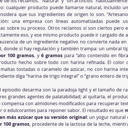
de los reclamos. “Natural” y “sin artificios” habitualmente 
io: cualquier producto puede llamarse natural, incluido un
considera que sus ingredientes de origen lo son. “Artesano”,
ción: una empresa con líneas automatizadas puede us
sas sobre su proceso. Otros reclamos sí son ciertos pero e
actamente eso, y ese mismo producto puede ir cargado de az
a ausencia de un ingrediente negativo no convierte nada en s
ral, donde sí hay regulación y también trampa: un umbral típ
por 100 gramos
, y 
6 gramos
 para “alto contenido en fibra
roducto hecho sobre todo con harina refinada. El color
maltas tostadas o caramelo de azúcar, no con harina integr
ediente diga “harina de trigo integral” o “grano entero de tri
 episodio desarma son la paradoja light y el tamaño de raci
 tres grandes agentes de palatabilidad; al quitarla, el produ
a lo compensa con almidones modificados para recuperar tex
r o edulcorantes para reponer sabor. El resultado es que 
m
van más azúcar que su versión original
or 100 gramos
, procedente de la lactosa de la leche, mientr