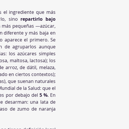
 el ingrediente que más 
lo, sino 
repartirlo bajo 
es más pequeñas —azúcar, 
 diferente y más baja en 
o aparece el primero. Se 
ón de agruparlos aunque 
s: los azúcares simples 
sa, maltosa, lactosa); los 
 arroz, de dátil, melaza, 
do en ciertos contextos); 
s), que suenan naturales 
ndial de la Salud: que el 
les por debajo del 
5 %
. En 
ste desarman: una lata de 
vaso de zumo de naranja 