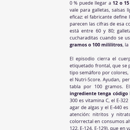
0 % puede llegar a 
12 o 1
vale para galletas, salsas
eficaz: el fabricante defi
parecen las cifras de esa 
está entre 60 y 80; gall
cucharaditas cuando se us
gramos o 100 mililitros
, l
El episodio cierra el cue
etiquetado frontal, que se
tipo semáforo por colores,
el Nutri-Score. Ayudan, pero
tabla por 100 gramos. El
ingrediente tenga código 
300 es vitamina C, el E-322
agar de algas y el E-440 es
atención: nitritos y nitr
colorrectal en consumos alto
122, E-124, E-129), que en 