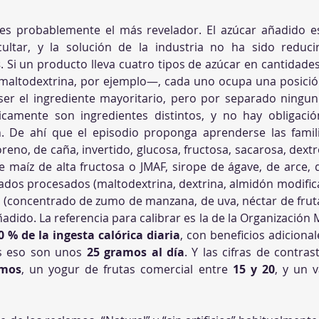
 es probablemente el más revelador. El azúcar añadido es
ultar, y la solución de la industria no ha sido reducir
s
. Si un producto lleva cuatro tipos de azúcar en cantidad
 maltodextrina, por ejemplo—, cada uno ocupa una posición
ser el ingrediente mayoritario, pero por separado ningun
icamente son ingredientes distintos, y no hay obligaci
 De ahí que el episodio proponga aprenderse las familia
eno, de caña, invertido, glucosa, fructosa, sacarosa, dextro
e maíz de alta fructosa o JMAF, sirope de ágave, de arce, de
vados procesados (maltodextrina, dextrina, almidón modifica
a (concentrado de zumo de manzana, de uva, néctar de fruta
dido. La referencia para calibrar es la de la Organización Mu
0 % de la ingesta calórica diaria
, con beneficios adiciona
as eso son unos 
25 gramos al día
. Y las cifras de contra
amos
, un yogur de frutas comercial entre 
15 y 20
, y un 