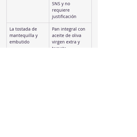
SNS y no 
requiere 
justificación
La tostada de 
Pan integral con 
mantequilla y 
aceite de oliva 
embutido
virgen extra y 
tomate
La bollería 
Gachas de avena 
industrial del 
con fruta, o un 
desayuno
puñado de 
frutos secos
Aceite de girasol 
Aceite de oliva 
refinado o 
virgen extra 
mantequilla 
como grasa 
como grasa de 
principal: baja el 
cocina
LDL sin bajar el 
HDL