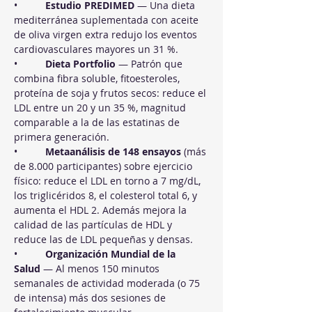
•          
Estudio PREDIMED
 — Una dieta 
mediterránea suplementada con aceite 
de oliva virgen extra redujo los eventos 
cardiovasculares mayores un 31 %.
•          
Dieta Portfolio
 — Patrón que 
combina fibra soluble, fitoesteroles, 
proteína de soja y frutos secos: reduce el 
LDL entre un 20 y un 35 %, magnitud 
comparable a la de las estatinas de 
primera generación.
•          
Metaanálisis de 148 ensayos
 (más 
de 8.000 participantes) sobre ejercicio 
físico: reduce el LDL en torno a 7 mg/dL, 
los triglicéridos 8, el colesterol total 6, y 
aumenta el HDL 2. Además mejora la 
calidad de las partículas de HDL y 
reduce las de LDL pequeñas y densas.
•          
Organización Mundial de la 
Salud
 — Al menos 150 minutos 
semanales de actividad moderada (o 75 
de intensa) más dos sesiones de 