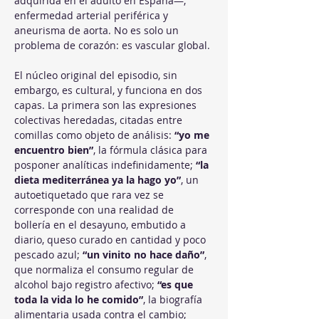
adquirida en el adulto en España—, 
enfermedad arterial periférica y 
aneurisma de aorta. No es solo un 
problema de corazón: es vascular global.
El núcleo original del episodio, sin 
embargo, es cultural, y funciona en dos 
capas. La primera son las expresiones 
colectivas heredadas, citadas entre 
comillas como objeto de análisis: 
“yo me 
encuentro bien”
, la fórmula clásica para 
posponer analíticas indefinidamente; 
“la 
dieta mediterránea ya la hago yo”
, un 
autoetiquetado que rara vez se 
corresponde con una realidad de 
bollería en el desayuno, embutido a 
diario, queso curado en cantidad y poco 
pescado azul; 
“un vinito no hace daño”
, 
que normaliza el consumo regular de 
alcohol bajo registro afectivo; 
“es que 
toda la vida lo he comido”
, la biografía 
alimentaria usada contra el cambio; 