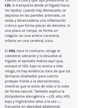
cuánto circula y qué tipo predomina. El 
LDL
 lo transporta desde el hígado hacia 
los tejidos; cuando hay demasiado, se 
deposita en las paredes arteriales, se 
oxida y desencadena una inflamación 
crónica que forma placas de ateroma. Si 
una placa se rompe, se forma un 
coágulo: en una arteria coronaria, 
infarto; en una cerebral, ictus. 
El 
HDL
 hace lo contrario, recoge el 
colesterol sobrante y lo devuelve al 
hígado; el episodio matiza aquí que, 
aunque el HDL bajo se asocia a más 
riesgo, no hay evidencia clara de que los 
fármacos diseñados para subirlo 
protejan frente a la aterosclerosis, 
mientras que el estilo de vida sí lo sube 
de forma natural. También explica la 
dislipidemia aterogénica —LDL alto, HDL 
bajo y triglicéridos altos a la vez—, 
frecuente en obesidad abdominal, 