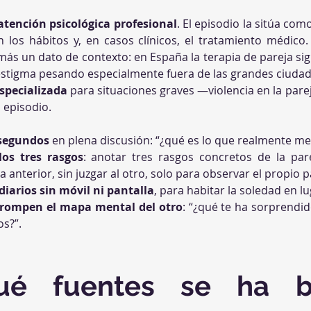
 atención psicológica profesional
. El episodio la sitúa como
n los hábitos y, en casos clínicos, el tratamiento médico.
más un dato de contexto: en España la terapia de pareja si
l estigma pesando especialmente fuera de las grandes ciudad
specializada
 para situaciones graves —violencia en la parej
 episodio.
 segundos
 en plena discusión: “¿qué es lo que realmente me
 los tres rasgos
: anotar tres rasgos concretos de la par
 anterior, sin juzgar al otro, solo para observar el propio p
iarios sin móvil ni pantalla
, para habitar la soledad en lu
rompen el mapa mental del otro
: “¿qué te ha sorprendid
s?”.
ué fuentes se ha ba