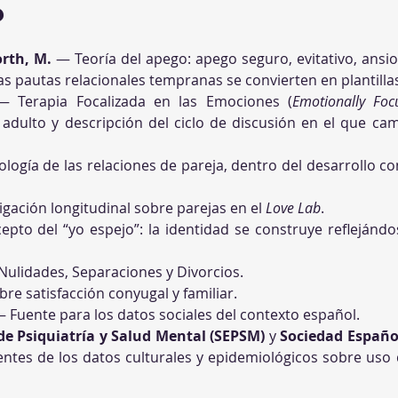
?
orth, M.
 — Teoría del apego: apego seguro, evitativo, ansi
s pautas relacionales tempranas se convierten en plantillas
— Terapia Focalizada en las Emociones (
Emotionally Foc
dulto y descripción del ciclo de discusión en el que cam
ología de las relaciones de pareja, dentro del desarrollo c
igación longitudinal sobre parejas en el 
Love Lab
.
pto del “yo espejo”: la identidad se construye reflejánd
 Nulidades, Separaciones y Divorcios.
e satisfacción conyugal y familiar.
— Fuente para los datos sociales del contexto español.
de Psiquiatría y Salud Mental (SEPSM)
 y 
Sociedad Españo
ntes de los datos culturales y epidemiológicos sobre uso d