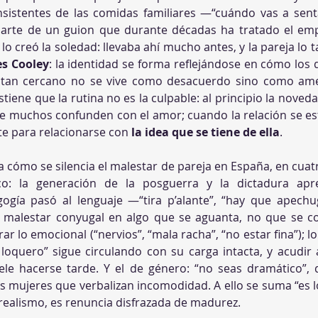
insistentes de las comidas familiares —“cuándo vas a senta
parte de un guion que durante décadas ha tratado el em
lo creó la soledad: llevaba ahí mucho antes, y la pareja lo 
es Cooley
: la identidad se forma reflejándose en cómo los 
n tan cercano no se vive como desacuerdo sino como amena
stiene que la rutina no es la culpable: al principio la noveda
ue muchos confunden con el amor; cuando la relación se estab
te para relacionarse con 
la idea que se tiene de ella
.
a cómo se silencia el malestar de pareja en España, en cuat
rico: la generación de la posguerra y la dictadura ap
ogía pasó al lenguaje —“tira p’alante”, “hay que apechug
malestar conyugal en algo que se aguanta, no que se conve
lo emocional (“nervios”, “mala racha”, “no estar fina”); l
al loquero” sigue circulando con su carga intacta, y acudir 
le hacerse tarde. Y el de género: “no seas dramático”, d
 mujeres que verbalizan incomodidad. A ello se suma “es l
 realismo, es renuncia disfrazada de madurez.