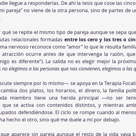
die llegue a responderlas. De ahí la tesis que cose las cinco
 pareja” no viene de la otra persona, sino de partes de 
.
 qué se repite el mismo tipo de pareja aunque se sepa que 
autas relacionales formadas 
entre los cero y los tres o ci
istema nervioso reconoce como “amor” lo que le resulta famil
a atracción ocurre antes de que intervenga la razón, que 
igo es diferente”). La salida no es elegir mejor la próxim
 
no elegimos a las personas que nos convienen, elegimos a las q
cute siempre por lo mismo— se apoya en la Terapia Focali
ambia (los platos, los horarios, el dinero, la familia polít
da miembro tiene una herida principal —no ser tenid
que se activa con contenidos distintos, y mientras amb
upados defendiéndose. El ciclo se rompe cuando al menos
ha hecho el otro, sino qué me duele a mí por debajo.
 que aparece sin pareja aunque el resto de la vida vaya bi