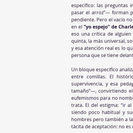
específico: las preguntas 
pasar el arroz”— forman 
pendiente. Pero el vacío no 
en el 
“yo espejo” de Charl
eso una crítica de alguie
quinta, la más universal, so
y esa atención real es lo q
persona que se tiene delan
Un bloque específico analiz
entre comillas. El histó
supervivencia, y esa pedag
tamaño”—, convirtiendo el 
eufemismos para no nombrar 
trata. El del estigma: “ir 
siendo poco habitual y sue
hombres pero también a las
tácita de aceptación: no es