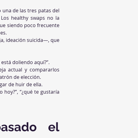
 una de las tres patas del 
 Los healthy swaps no la 
gue siendo poco frecuente 
es.
a, ideación suicida—, que 
 está doliendo aquí?”.
eja actual y compararlos 
atrón de elección.
gar de huir de ella.
o hoy?”, “¿qué te gustaría 
sado el 