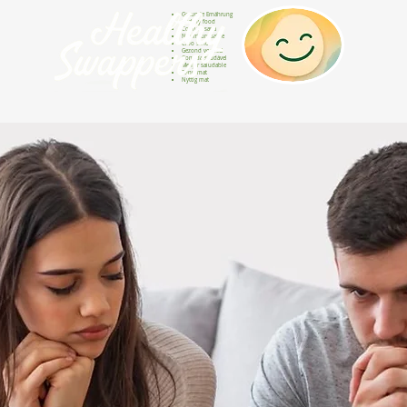
Gesunde Ernährung
Healthy food
Comida sana
Nourriture saine
Cibo sano
Gezond voedsel
Comida saudável
Menjar saludable
Sunn mat
Nyttig mat