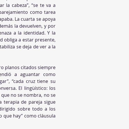
r la cabeza”, “se te va a 
parejamiento como tarea 
tapaba. La cuarta se apoya 
demás la devuelven, y por 
za a la identidad. Y la 
d obliga a estar presente, 
iliza se deja de ver a la 
ro planos citados siempre 
rendió a aguantar como 
ar”, “cada cruz tiene su 
rsa. El lingüístico: los 
o que no se nombra, no se 
a terapia de pareja sigue 
irigido sobre todo a los 
o que hay” como cláusula 