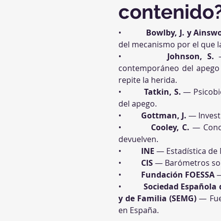
contenido
•          
Bowlby, J. y Ainsw
del mecanismo por el que la
•          
Johnson, S.
 
contemporáneo del apego a
repite la herida.
•          
Tatkin, S.
 — Psicobi
del apego.
•          
Gottman, J.
 — Invest
•          
Cooley, C.
 — Conce
devuelven.
•          
INE
 — Estadística de
•          
CIS
 — Barómetros sobr
•          
Fundación FOESSA
 
•          
Sociedad Española 
y de Familia (SEMG)
 — Fue
en España.