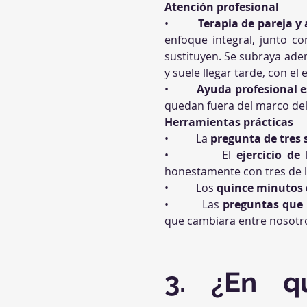
Atención profesional
•          
Terapia de pareja y
enfoque integral, junto co
sustituyen. Se subraya ade
y suele llegar tarde, con e
•          
Ayuda profesional e
quedan fuera del marco del
Herramientas prácticas
•          La 
pregunta de tres
•          El 
ejercicio de
honestamente con tres de la
•          Los 
quince minutos d
•          Las 
preguntas que 
que cambiara entre nosotro
3. ¿En q