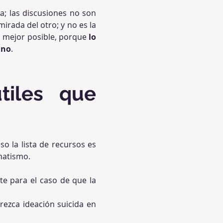
za; las discusiones no son 
rada del otro; y no es la 
la mejor posible, porque 
lo 
 no
.
iles que 
o la lista de recursos es 
matismo.
e para el caso de que la 
ezca ideación suicida en 