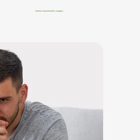
Healthy food and healthy swappers