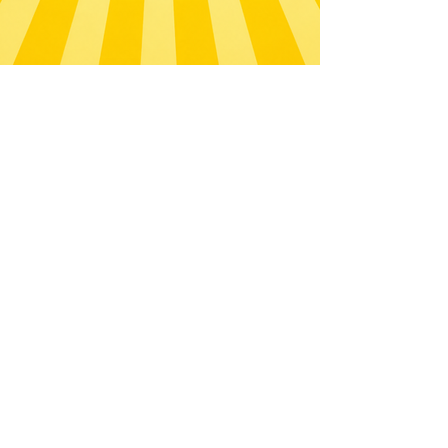
Si no se abre automaticamente al
tocar sobre la imagen de arriba
entonces manda tu mensaje
directamente al número de
WhatsApp
672 172 476
Paseo de la Castellana, 194
Cink Business Center
Madrid 28046
+34 91 993 51 51
hello@healthyswappers.com
Privacy terms
Legal