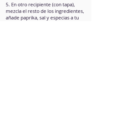
5. En otro recipiente (con tapa),
mezcla el resto de los ingredientes,
añade paprika, sal y especias a tu
gusto.
6. Una vez los ingredientes estén
completamente integrados,
sumerge las zanahorias en la salsa y
deja marinando (cubiertas) en la
nevera, durante 24 horas.
7. Pasado este tiempo, lleva una
sartén a fuego medio, añade un
poco de aceite de oliva, el marinado
y, cuidadosamente, las zanahorias.
8. Cocina durante 5 minutos,
procurando que se doren
uniformemente.