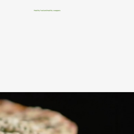
Healthy food and healthy swappers