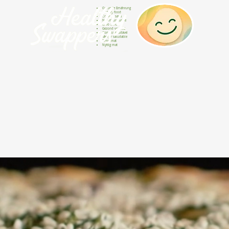
Gesunde Ernährung
Healthy food
Comida sana
Nourriture saine
Cibo sano
Gezond voedsel
Comida saudável
Menjar saludable
Sunn mat
Nyttig mat