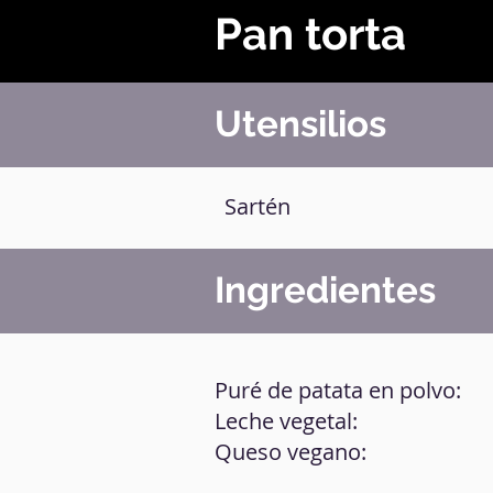
Pan torta
Utensilios
Sartén
Ingredientes
Puré de patata en polvo:
Leche vegetal:
Queso vegano: