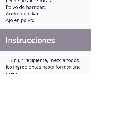
Leche de almendras:
Polvo de hornear:
Aceite de oliva:
Ajo en polvo:
Instrucciones
1. En un recipiente, mezcla todos
los ingredientes hasta formar una
masa.
2. Reserva y deja en reposo
durante 30 minutos cubriendo con
una tela o gasa.
3. Forma bollitos y estira según
forma deseada, directamente
sobre una plancha.
4. Cocina de ambos lados hasta que
estén dorados.