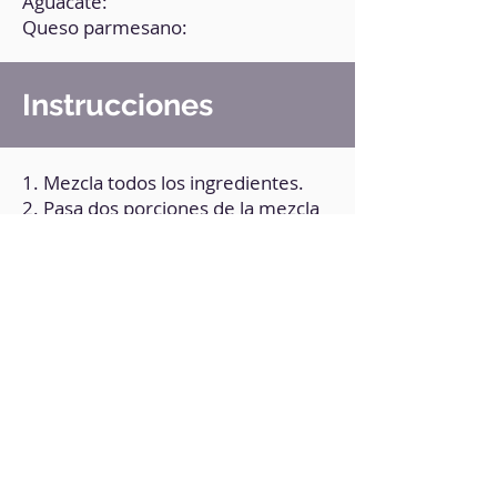
Aguacate:
Queso parmesano:
Instrucciones
1. Mezcla todos los ingredientes.
2. Pasa dos porciones de la mezcla
a una placa para horno engrasada (o
con papel vegetal) y aplástalas;
dales la forma que prefieras
teniendo en cuenta que serán tapas
de sándwich.
3. Hornea a 200°C durante 30
minutos.