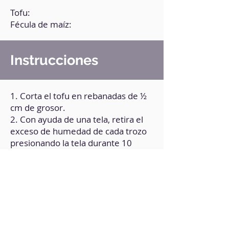
Tofu:
Fécula de maíz:
Instrucciones
1. Corta el tofu en rebanadas de ½
cm de grosor.
2. Con ayuda de una tela, retira el
exceso de humedad de cada trozo
presionando la tela durante 10
minutos.
3. Pasa cada rebanada por fécula de
maíz.
4. Rocía un poco de aceite de oliva
sobre las rebanadas de tofu.
5. Lleva las rebanadas a la gofrera
(precalentada).