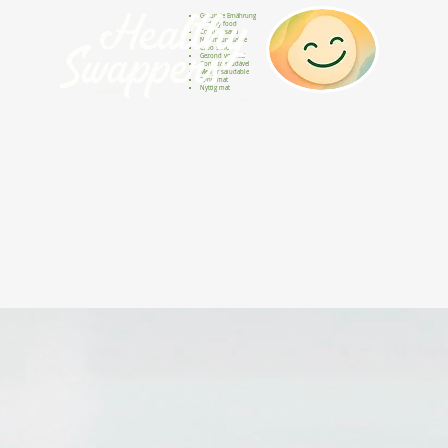
Gesunde Ernährung
Healthy food
Comida sana
Nourriture saine
Cibo sano
Gezond voedsel
Comida saudável
Menjar saludable
Sunn mat
Nyttig mat