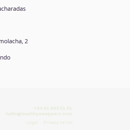
cucharadas
emolacha, 2
ando
+34 91 993 51 51
hello@healthyswappers.com
Legal
Privacy terms