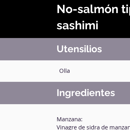
No-salmón t
sashimi
Utensilios
Olla
Ingredientes
Manzana:
Vinagre de sidra de manzan