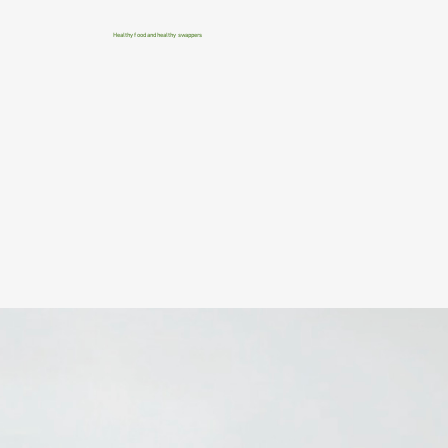
Healthy food and healthy swappers