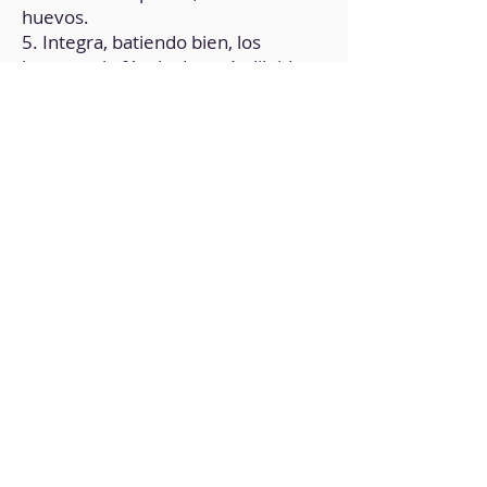
huevos.
5. Integra, batiendo bien, los
huevos y la fécula de maíz diluida.
6. Agrega a la preparación que está
al fuego. Revuelve bien hasta que
espese,
7. Agrega la proteína de vainilla
diluida en un poco de agua. Mezcla
muy bien.
8. Lleva a moldes individuales
previamente espolvoreados con
canela.
9. Deja enfriar a temperatura
ambiente y, después lleva al
refrigerador.