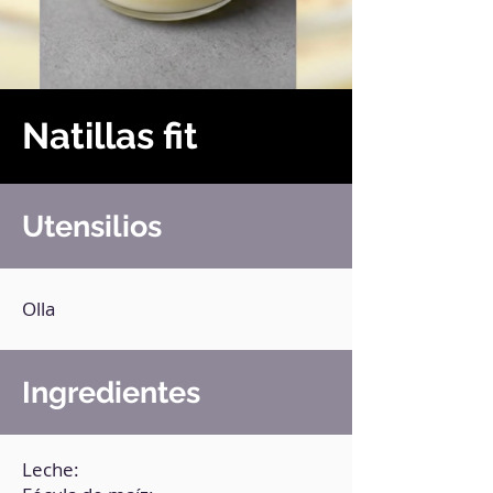
Natillas fit
Utensilios
Olla
Ingredientes
Leche: