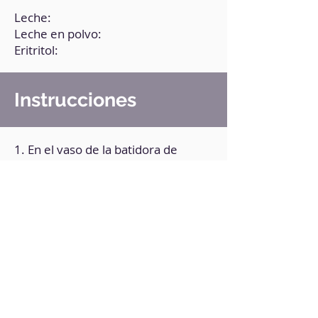
Leche:
Leche en polvo:
Eritritol:
Instrucciones
1. En el vaso de la batidora de
mano, agrega todos los
ingredientes.
2. Mezcla bien con la batidora de
mano. Añade más endulzante si lo
prefieres.
3. Pasa la preparación a un
recipiente con tapa y conserva en el
refrigerador.