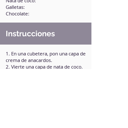
Nata de coco:
Galletas:
Chocolate:
Instrucciones
1. En una cubetera, pon una capa de
crema de anacardos.
2. Vierte una capa de nata de coco.
3. Por último, otra capa de crema
de anacardos.
4. Refrigera hasta que esté
congelado.
5. Vierte los cubitos sobre las
galletas.
6. Baña las galletas con el chocolate
fundido.