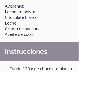
Avellanas:
Leche en polvo:
Chocolate blanco:
Leche:
Crema de avellanas:
Aceite de coco:
Instrucciones
1. Funde 120 g de chocolate blanco
y viértelo en un bol.
2. Agrega el resto de los
ingredientes y mezcla muy bien.
3. Refrigera durante 10 minutos.
4. Haz bolitas con la masa.
5. Funde los 200 g de chocolate
restante con el aceite de coco.