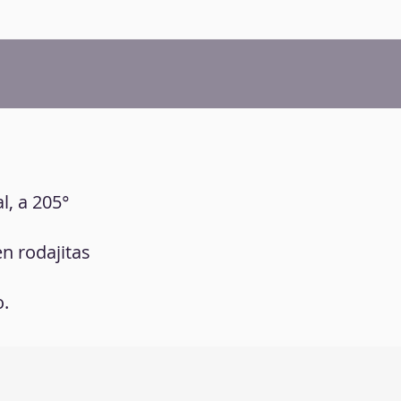
al, a 205°
n rodajitas
o.