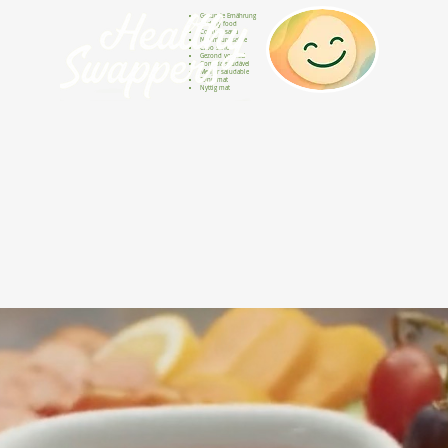
Gesunde Ernährung
Healthy food
Comida sana
Nourriture saine
Cibo sano
Gezond voedsel
Comida saudável
Menjar saludable
Sunn mat
Nyttig mat