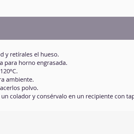
ad y retírales el hueso.
ca para horno engrasada.
 120ºC.
ura ambiente.
hacerlos polvo.
r un colador y consérvalo en un recipiente con ta