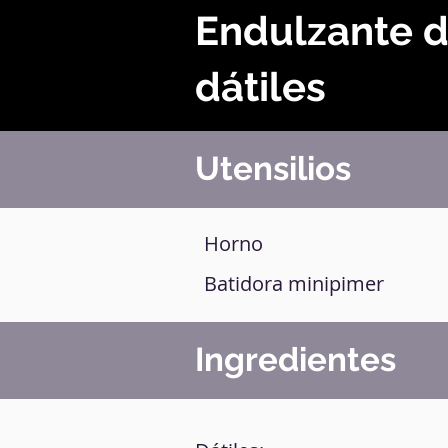
Endulzante 
dátiles
Utensilios
Horno
Batidora minipimer
Ingredientes