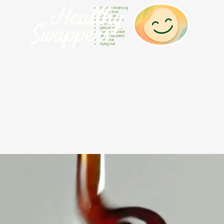
Gesunde Ernährung
Healthy food
Comida sana
Nourriture saine
Cibo sano
Gezond voedsel
Comida saudável
Menjar saludable
Sunn mat
Nyttig mat