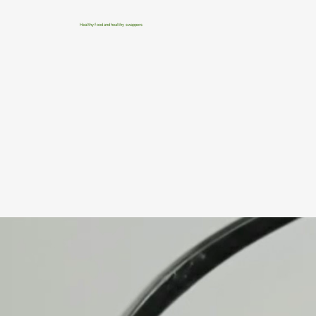
Healthy food and healthy swappers