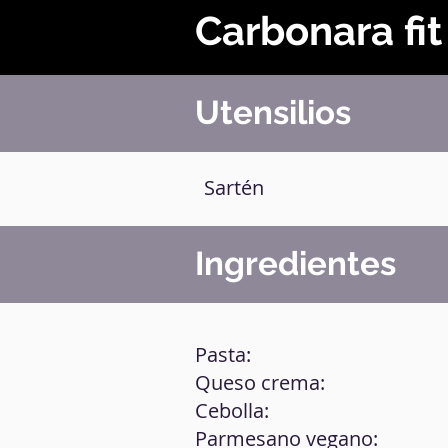
Carbonara fit
Utensilios
Sartén
Ingredientes
Pasta:
Queso crema:
Cebolla:
Parmesano vegano: