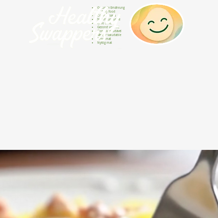
Gesunde Ernährung
Healthy food
Comida sana
Nourriture saine
Cibo sano
Gezond voedsel
Comida saudável
Menjar saludable
Sunn mat
Nyttig mat