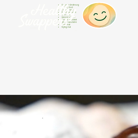
Gesunde Ernährung
Healthy food
Comida sana
Nourriture saine
Cibo sano
Gezond voedsel
Comida saudável
Menjar saludable
Sunn mat
Nyttig mat