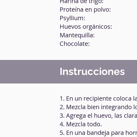
Harina de trigo:
Proteína en polvo:
Psyllium:
Huevos orgánicos:
Mantequilla:
Chocolate:
Instrucciones
1. En un recipiente coloca l
2. Mezcla bien integrando l
3. Agrega el huevo, las clar
4. Mezcla todo.
5. En una bandeja para hor