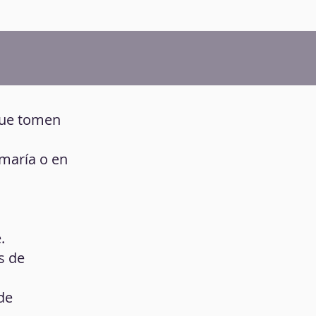
 que tomen
 maría o en
.
s de
de