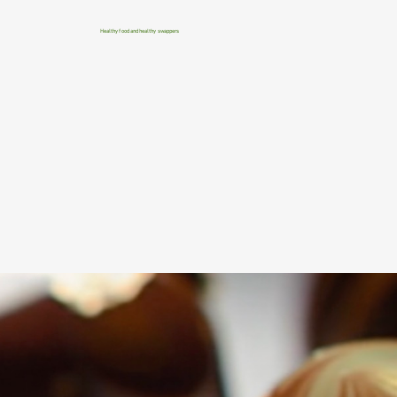
Healthy food and healthy swappers