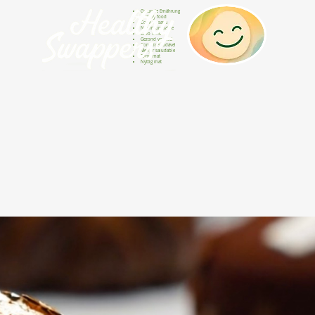
Gesunde Ernährung
Healthy food
Comida sana
Nourriture saine
Cibo sano
Gezond voedsel
Comida saudável
Menjar saludable
Sunn mat
Nyttig mat