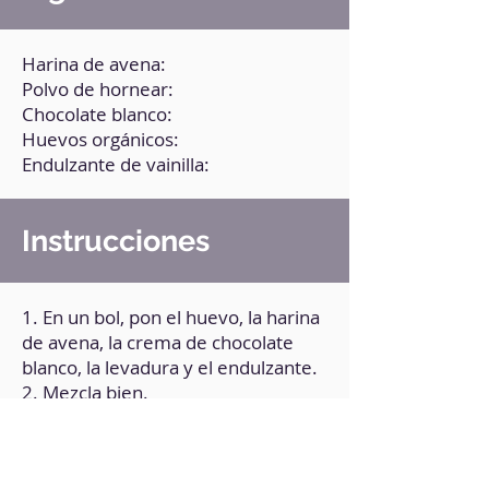
Harina de avena:
Polvo de hornear:
Chocolate blanco:
Huevos orgánicos:
Endulzante de vainilla:
Instrucciones
1. En un bol, pon el huevo, la harina
de avena, la crema de chocolate
blanco, la levadura y el endulzante.
2. Mezcla bien.
3. Pasa la mezcla a un molde
engrasado.
4. Lleva el molde a la freidora de