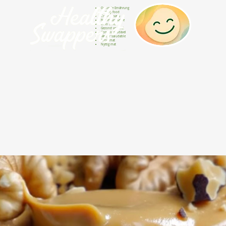
Gesunde Ernährung
Healthy food
Comida sana
Nourriture saine
Cibo sano
Gezond voedsel
Comida saudável
Menjar saludable
Sunn mat
Nyttig mat