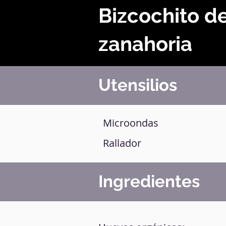
Bizcochito d
zanahoria
Utensilios
Microondas
Rallador
Ingredientes