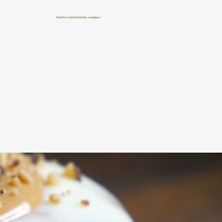
Healthy food and healthy swappers