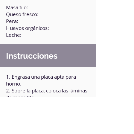
Masa filo:
Queso fresco:
Pera:
Huevos orgánicos:
Leche:
Instrucciones
1. Engrasa una placa apta para
horno.
2. Sobre la placa, coloca las láminas
de masa filo.
3. Agrega por encima, 20 ml de
aceite de oliva, el queso y la pera
rebanada.
4. En un recipiente, mezcla la leche
con los huevos.