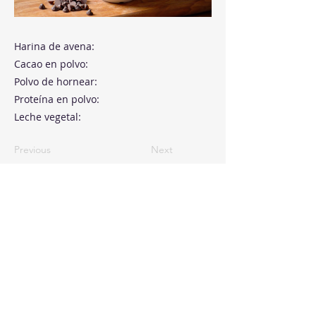
Harina de avena:
Cacao en polvo:
Polvo de hornear:
Proteína en polvo:
Leche vegetal:
Previous
Next
Paseo de la Castellana, 194
Cink Business Center
Madrid 28046
+34 91 993 51 51