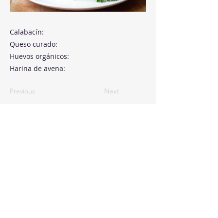
Calabacín:
Queso curado:
Huevos orgánicos:
Harina de avena:
Previous
Next
Paseo de la Castellana, 194
Cink Business Center
Madrid 28046
+34 91 993 51 51
hello@healthyswappers.com