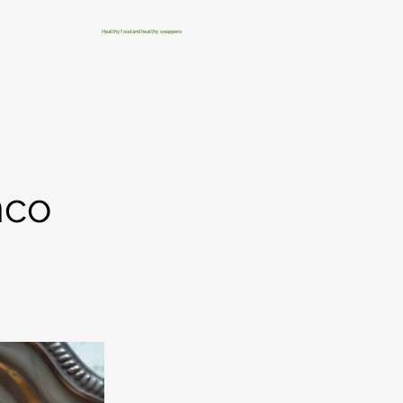
Healthy food and healthy swappers
nco