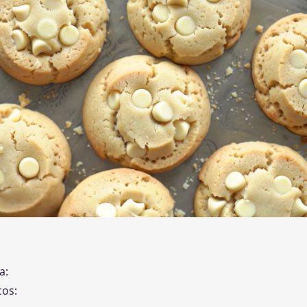
a:
cos: