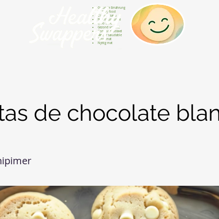
Gesunde Ernährung
Healthy food
Comida sana
Nourriture saine
Cibo sano
Gezond voedsel
Comida saudável
Menjar saludable
Sunn mat
Nyttig mat
tas de chocolate bla
nipimer