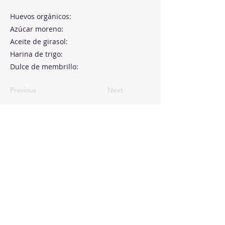
Huevos orgánicos:
Azúcar moreno:
Aceite de girasol:
Harina de trigo:
Dulce de membrillo:
Previous
Next
Paseo de la Castellana, 194
Cink Business Center
Madrid 28046
+34 91 993 51 51
hello@healthyswappers.com
Privacy terms
Legal