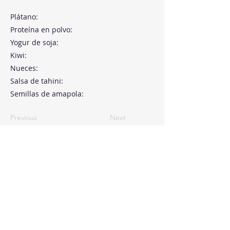
Plátano:
Proteína en polvo:
Yogur de soja:
Kiwi:
Nueces:
Salsa de tahini:
Semillas de amapola:
Previous
Next
Paseo de la Castellana, 194
Cink Business Center