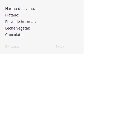
Harina de avena:
Plátano:
Polvo de hornear:
Leche vegetal:
Chocolate:
Previous
Next
Paseo de la Castellana, 194
Cink Business Center
Madrid 28046
+34 91 993 51 51
hello@healthyswappers.com
Privacy terms
Legal