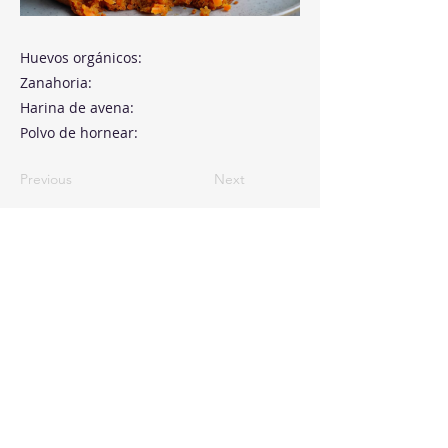
Huevos orgánicos:
Zanahoria:
Harina de avena:
Polvo de hornear:
Previous
Next
Paseo de la Castellana, 194
Cink Business Center
Madrid 28046
+34 91 993 51 51
hello@healthyswappers.com
Privacy terms
Legal