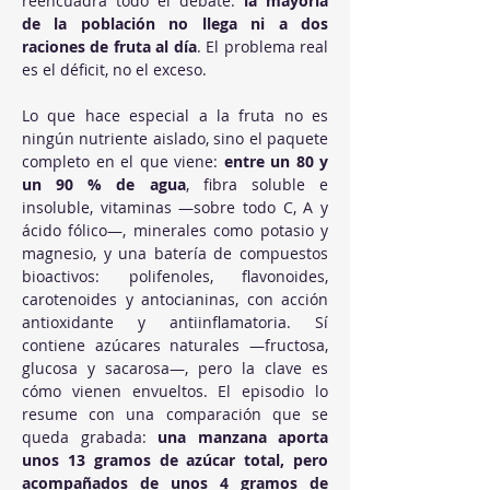
reencuadra todo el debate: 
la mayoría 
de la población no llega ni a dos 
raciones de fruta al día
. El problema real 
es el déficit, no el exceso.
Lo que hace especial a la fruta no es 
ningún nutriente aislado, sino el paquete 
completo en el que viene: 
entre un 80 y 
un 90 % de agua
, fibra soluble e 
insoluble, vitaminas —sobre todo C, A y 
ácido fólico—, minerales como potasio y 
magnesio, y una batería de compuestos 
bioactivos: polifenoles, flavonoides, 
carotenoides y antocianinas, con acción 
antioxidante y antiinflamatoria. Sí 
contiene azúcares naturales —fructosa, 
glucosa y sacarosa—, pero la clave es 
cómo vienen envueltos. El episodio lo 
resume con una comparación que se 
queda grabada: 
una manzana aporta 
unos 13 gramos de azúcar total, pero 
acompañados de unos 4 gramos de 