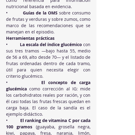
como referencia para información 
nutricional basada en evidencia.
•          
Guías de la OMS
 sobre consumo 
de frutas y verduras y sobre zumos, como 
marco de las recomendaciones que se 
manejan en el episodio.
Herramientas prácticas
•          
La escala del índice glucémico
 con 
sus tres tramos —bajo hasta 55, medio 
de 56 a 69, alto desde 70— y el listado de 
frutas ordenadas dentro de cada tramo, 
útil para quien necesita elegir con 
criterio glucémico.
•          
El concepto de carga 
glucémica
 como corrección al IG: mide 
los carbohidratos reales por ración, y con 
él casi todas las frutas frescas quedan en 
carga baja. El caso de la sandía es el 
ejemplo didáctico.
•          
El ranking de vitamina C por cada 
100 gramos
 (guayaba, grosella negra, 
kiwi, papaya, fresa, naranja, limón, 