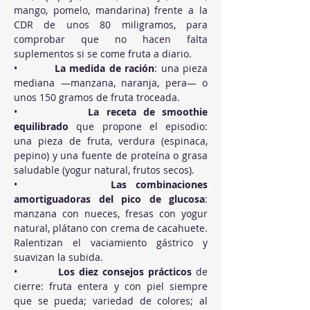
mango, pomelo, mandarina) frente a la 
CDR de unos 80 miligramos, para 
comprobar que no hacen falta 
suplementos si se come fruta a diario.
•          
La medida de ración
: una pieza 
mediana —manzana, naranja, pera— o 
unos 150 gramos de fruta troceada.
•          
La receta de smoothie 
equilibrado
 que propone el episodio: 
una pieza de fruta, verdura (espinaca, 
pepino) y una fuente de proteína o grasa 
saludable (yogur natural, frutos secos).
•          
Las combinaciones 
amortiguadoras del pico de glucosa
: 
manzana con nueces, fresas con yogur 
natural, plátano con crema de cacahuete. 
Ralentizan el vaciamiento gástrico y 
suavizan la subida.
•          
Los diez consejos prácticos
 de 
cierre: fruta entera y con piel siempre 
que se pueda; variedad de colores; al 