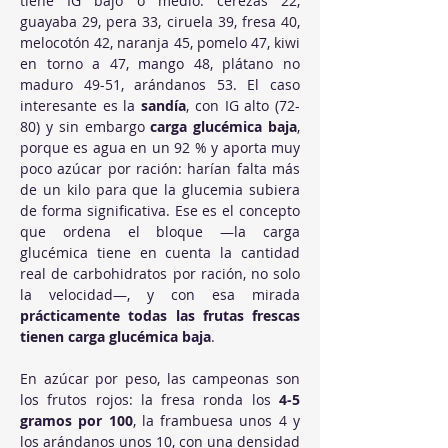
tiene IG bajo o medio: cerezas 22, 
guayaba 29, pera 33, ciruela 39, fresa 40, 
melocotón 42, naranja 45, pomelo 47, kiwi 
en torno a 47, mango 48, plátano no 
maduro 49-51, arándanos 53. El caso 
interesante es la 
sandía
, con IG alto (72-
80) y sin embargo 
carga glucémica baja
, 
porque es agua en un 92 % y aporta muy 
poco azúcar por ración: harían falta más 
de un kilo para que la glucemia subiera 
de forma significativa. Ese es el concepto 
que ordena el bloque —la carga 
glucémica tiene en cuenta la cantidad 
real de carbohidratos por ración, no solo 
la velocidad—, y con esa mirada 
prácticamente todas las frutas frescas 
tienen carga glucémica baja
.
En azúcar por peso, las campeonas son 
los frutos rojos: la fresa ronda los 
4-5 
gramos por 100
, la frambuesa unos 4 y 
los arándanos unos 10, con una densidad 