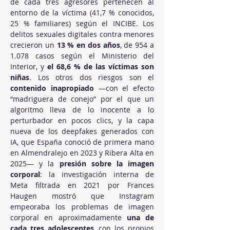
de cada tres agresores pertenecen al 
entorno de la víctima (41,7 % conocidos, 
25 % familiares) según el INCIBE. Los 
delitos sexuales digitales contra menores 
crecieron un 
13 % en dos años
, de 954 a 
1.078 casos según el Ministerio del 
Interior, y 
el 68,6 % de las víctimas son 
niñas
. Los otros dos riesgos son el 
contenido inapropiado
 —con el efecto 
“madriguera de conejo” por el que un 
algoritmo lleva de lo inocente a lo 
perturbador en pocos clics, y la capa 
nueva de los deepfakes generados con 
IA, que España conoció de primera mano 
en Almendralejo en 2023 y Ribera Alta en 
2025— y la 
presión sobre la imagen 
corporal
: la investigación interna de 
Meta filtrada en 2021 por Frances 
Haugen mostró que Instagram 
empeoraba los problemas de imagen 
corporal en aproximadamente 
una de 
cada tres adolescentes
, con los propios 