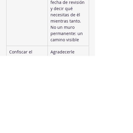
fecha de revisión 
y decir qué 
necesitas de él 
mientras tanto. 
No un muro 
permanente: un 
camino visible
Confiscar el 
Agradecerle 
móvil en cuanto 
explícitamente 
el hijo cuenta un 
que haya venido 
problema
a contarlo. Si la 
primera reacción 
es quitarle el 
aparato, 
aprende a 
esconder 
problemas, no a 
compartirlos
Revisar el móvil 
Supervisión 
a escondidas
abierta: conocer 