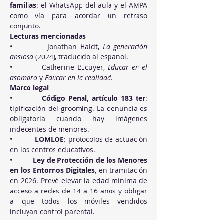
familias
: el WhatsApp del aula y el AMPA 
como vía para acordar un retraso 
conjunto.
Lecturas mencionadas
•          Jonathan Haidt, 
La generación 
ansiosa
 (2024), traducido al español.
•          Catherine L’Ecuyer, 
Educar en el 
asombro
 y 
Educar en la realidad
.
Marco legal
•          
Código Penal, artículo 183 ter
: 
tipificación del grooming. La denuncia es 
obligatoria cuando hay imágenes 
indecentes de menores.
•          
LOMLOE
: protocolos de actuación 
en los centros educativos.
•          
Ley de Protección de los Menores 
en los Entornos Digitales
, en tramitación 
en 2026. Prevé elevar la edad mínima de 
acceso a redes de 14 a 16 años y obligar 
a que todos los móviles vendidos 
incluyan control parental.