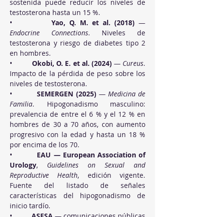
sostenida puede reducir los niveles de 
testosterona hasta un 15 %.
•          
Yao, Q. M. et al. (2018)
 — 
Endocrine Connections
. Niveles de 
testosterona y riesgo de diabetes tipo 2 
en hombres.
•          
Okobi, O. E. et al. (2024)
 — 
Cureus
. 
Impacto de la pérdida de peso sobre los 
niveles de testosterona.
•          
SEMERGEN (2025)
 — 
Medicina de 
Familia
. Hipogonadismo masculino: 
prevalencia de entre el 6 % y el 12 % en 
hombres de 30 a 70 años, con aumento 
progresivo con la edad y hasta un 18 % 
por encima de los 70.
•          
EAU — European Association of 
Urology
, 
Guidelines on Sexual and 
Reproductive Health
, edición vigente. 
Fuente del listado de señales 
características del hipogonadismo de 
inicio tardío.
•          
ASESA
 — comunicaciones públicas 