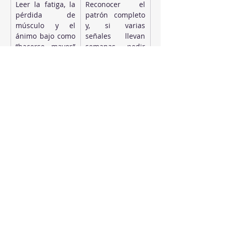
Leer la fatiga, la 
Reconocer el 
pérdida de 
patrón completo 
músculo y el 
y, si varias 
ánimo bajo como 
señales llevan 
“hacerse mayor” 
semanas, pedir 
o “estrés del 
cita con el 
trabajo”
médico de 
cabecera
Buscar 
Pedir la analítica 
respuestas en 
matutina de 
foros, vídeos y 
testosterona 
opiniones de 
total, libre y 
gimnasio
SHBG y llevar 
datos a la 
conversación 
clínica
Solo cardio, o 
Dos o tres 
ninguna 
sesiones 
actividad 
semanales de 
estructurada
fuerza de 30 a 45 