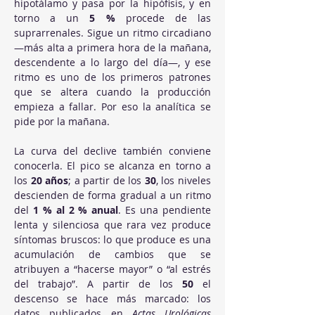
hipotálamo y pasa por la hipófisis, y en 
torno a un 
5 %
 procede de las 
suprarrenales. Sigue un ritmo circadiano 
—más alta a primera hora de la mañana, 
descendente a lo largo del día—, y ese 
ritmo es uno de los primeros patrones 
que se altera cuando la producción 
empieza a fallar. Por eso la analítica se 
pide por la mañana.
La curva del declive también conviene 
conocerla. El pico se alcanza en torno a 
los 
20 años
; a partir de los 
30
, los niveles 
descienden de forma gradual a un ritmo 
del 
1 % al 2 % anual
. Es una pendiente 
lenta y silenciosa que rara vez produce 
síntomas bruscos: lo que produce es una 
acumulación de cambios que se 
atribuyen a “hacerse mayor” o “al estrés 
del trabajo”. A partir de los 
50
 el 
descenso se hace más marcado: los 
datos publicados en 
Actas Urológicas 