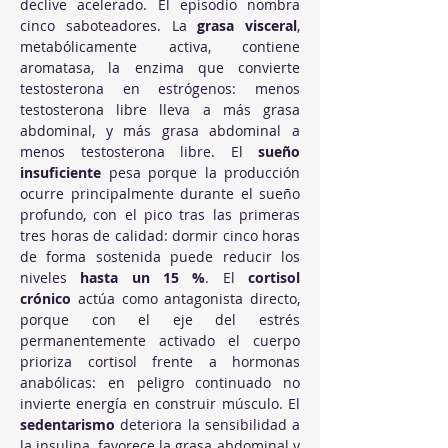
declive acelerado. El episodio nombra 
cinco saboteadores. La 
grasa visceral
, 
metabólicamente activa, contiene 
aromatasa, la enzima que convierte 
testosterona en estrógenos: menos 
testosterona libre lleva a más grasa 
abdominal, y más grasa abdominal a 
menos testosterona libre. El 
sueño 
insuficiente
 pesa porque la producción 
ocurre principalmente durante el sueño 
profundo, con el pico tras las primeras 
tres horas de calidad: dormir cinco horas 
de forma sostenida puede reducir los 
niveles 
hasta un 15 %
. El 
cortisol 
crónico
 actúa como antagonista directo, 
porque con el eje del estrés 
permanentemente activado el cuerpo 
prioriza cortisol frente a hormonas 
anabólicas: en peligro continuado no 
invierte energía en construir músculo. El 
sedentarismo
 deteriora la sensibilidad a 
la insulina, favorece la grasa abdominal y 