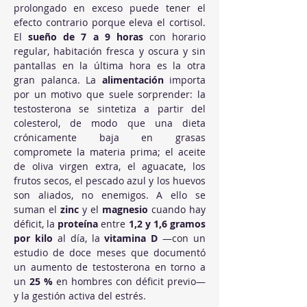
prolongado en exceso puede tener el 
efecto contrario porque eleva el cortisol. 
El 
sueño de 7 a 9 horas
 con horario 
regular, habitación fresca y oscura y sin 
pantallas en la última hora es la otra 
gran palanca. La 
alimentación
 importa 
por un motivo que suele sorprender: la 
testosterona se sintetiza a partir del 
colesterol, de modo que una dieta 
crónicamente baja en grasas 
compromete la materia prima; el aceite 
de oliva virgen extra, el aguacate, los 
frutos secos, el pescado azul y los huevos 
son aliados, no enemigos. A ello se 
suman el 
zinc
 y el 
magnesio
 cuando hay 
déficit, la 
proteína
 entre 
1,2 y 1,6 gramos 
por kilo
 al día, la 
vitamina D
 —con un 
estudio de doce meses que documentó 
un aumento de testosterona en torno a 
un 
25 %
 en hombres con déficit previo— 
y la gestión activa del estrés.