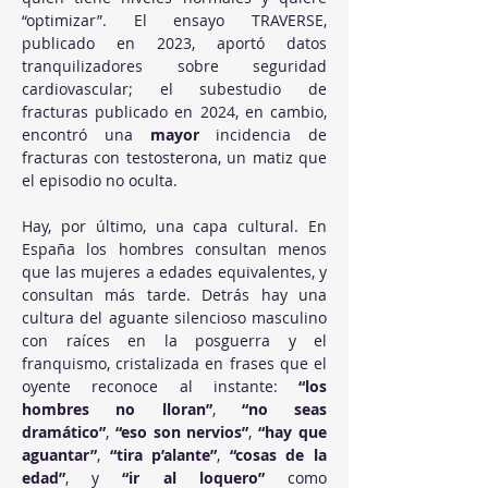
“optimizar”. El ensayo TRAVERSE, 
publicado en 2023, aportó datos 
tranquilizadores sobre seguridad 
cardiovascular; el subestudio de 
fracturas publicado en 2024, en cambio, 
encontró una 
mayor
 incidencia de 
fracturas con testosterona, un matiz que 
el episodio no oculta.
Hay, por último, una capa cultural. En 
España los hombres consultan menos 
que las mujeres a edades equivalentes, y 
consultan más tarde. Detrás hay una 
cultura del aguante silencioso masculino 
con raíces en la posguerra y el 
franquismo, cristalizada en frases que el 
oyente reconoce al instante: 
“los 
hombres no lloran”
, 
“no seas 
dramático”
, 
“eso son nervios”
, 
“hay que 
aguantar”
, 
“tira p’alante”
, 
“cosas de la 
edad”
, y 
“ir al loquero”
 como 