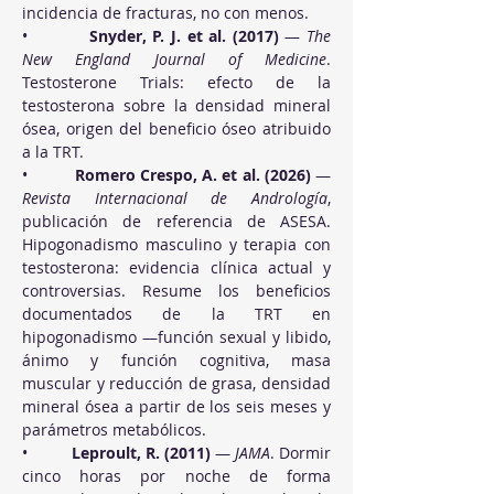
incidencia de fracturas, no con menos.
•          
Snyder, P. J. et al. (2017)
 — 
The 
New England Journal of Medicine
. 
Testosterone Trials: efecto de la 
testosterona sobre la densidad mineral 
ósea, origen del beneficio óseo atribuido 
a la TRT.
•          
Romero Crespo, A. et al. (2026)
 — 
Revista Internacional de Andrología
, 
publicación de referencia de ASESA. 
Hipogonadismo masculino y terapia con 
testosterona: evidencia clínica actual y 
controversias. Resume los beneficios 
documentados de la TRT en 
hipogonadismo —función sexual y libido, 
ánimo y función cognitiva, masa 
muscular y reducción de grasa, densidad 
mineral ósea a partir de los seis meses y 
parámetros metabólicos.
•          
Leproult, R. (2011)
 — 
JAMA
. Dormir 
cinco horas por noche de forma 