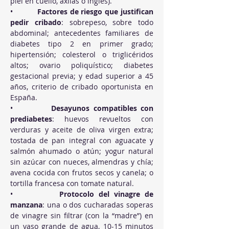
piel en cuello, axilas o ingles).
•          
Factores de riesgo que justifican 
pedir cribado
: sobrepeso, sobre todo 
abdominal; antecedentes familiares de 
diabetes tipo 2 en primer grado; 
hipertensión; colesterol o triglicéridos 
altos; ovario poliquístico; diabetes 
gestacional previa; y edad superior a 45 
años, criterio de cribado oportunista en 
España.
•          
Desayunos compatibles con 
prediabetes
: huevos revueltos con 
verduras y aceite de oliva virgen extra; 
tostada de pan integral con aguacate y 
salmón ahumado o atún; yogur natural 
sin azúcar con nueces, almendras y chía; 
avena cocida con frutos secos y canela; o 
tortilla francesa con tomate natural.
•          
Protocolo del vinagre de 
manzana
: una o dos cucharadas soperas 
de vinagre sin filtrar (con la “madre”) en 
un vaso grande de agua, 10-15 minutos 