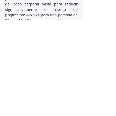
del peso corporal basta para reducir 
significativamente el riesgo de 
progresión: 4-5,5 kg para una persona de 
80 kg y 4,5-6,3 kg para una de 90 kg.
4. Swaps que se 
proponen siguiendo 
la filosofía Healthy 
Swappers
El swap central del episodio:
 cambiar el 
orden de la comida. Verduras y proteína 
primero, carbohidratos al final. La misma 
comida, los mismos ingredientes y hasta 
un 44 % menos de pico glucémico solo 
por invertir la secuencia.