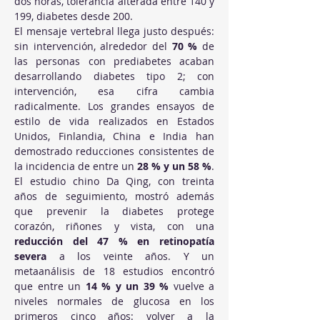
dos horas, tolerancia alterada entre 140 y 
199, diabetes desde 200.
El mensaje vertebral llega justo después: 
sin intervención, alrededor del 
70 %
 de 
las personas con prediabetes acaban 
desarrollando diabetes tipo 2; con 
intervención, esa cifra cambia 
radicalmente. Los grandes ensayos de 
estilo de vida realizados en Estados 
Unidos, Finlandia, China e India han 
demostrado reducciones consistentes de 
la incidencia de entre un 
28 % y un 58 %
. 
El estudio chino Da Qing, con treinta 
años de seguimiento, mostró además 
que prevenir la diabetes protege 
corazón, riñones y vista, con una 
reducción del 47 % en retinopatía 
severa
 a los veinte años. Y un 
metaanálisis de 18 estudios encontró 
que entre un 
14 % y un 39 %
 vuelve a 
niveles normales de glucosa en los 
primeros cinco años: volver a la 