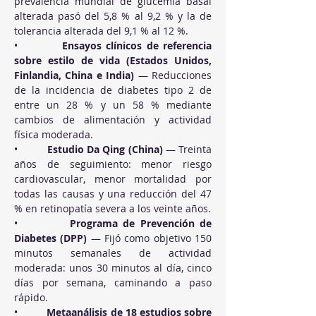
prevalencia mundial de glucemia basal 
alterada pasó del 5,8 % al 9,2 % y la de 
tolerancia alterada del 9,1 % al 12 %.
•          
Ensayos clínicos de referencia 
sobre estilo de vida (Estados Unidos, 
Finlandia, China e India)
 — Reducciones 
de la incidencia de diabetes tipo 2 de 
entre un 28 % y un 58 % mediante 
cambios de alimentación y actividad 
física moderada.
•          
Estudio Da Qing (China)
 — Treinta 
años de seguimiento: menor riesgo 
cardiovascular, menor mortalidad por 
todas las causas y una reducción del 47 
% en retinopatía severa a los veinte años.
•          
Programa de Prevención de 
Diabetes (DPP)
 — Fijó como objetivo 150 
minutos semanales de actividad 
moderada: unos 30 minutos al día, cinco 
días por semana, caminando a paso 
rápido.
•          
Metaanálisis de 18 estudios sobre 