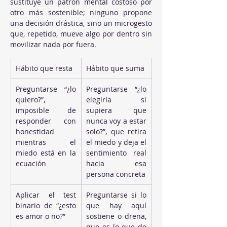
sustituye un patrón mental costoso por 
otro más sostenible; ninguno propone 
una decisión drástica, sino un microgesto 
que, repetido, mueve algo por dentro sin 
movilizar nada por fuera.
Hábito que resta
Hábito que suma
Preguntarse “¿lo 
Preguntarse “¿lo 
quiero?”, 
elegiría si 
imposible de 
supiera que 
responder con 
nunca voy a estar 
honestidad 
solo?”, que retira 
mientras el 
el miedo y deja el 
miedo está en la 
sentimiento real 
ecuación
hacia esa 
persona concreta
Aplicar el test 
Preguntarse si lo 
binario de “¿esto 
que hay aquí 
es amor o no?”
sostiene o drena, 
que es lo que de 