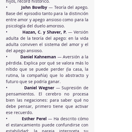
hijos, récord histórico.
•          
John Bowlby
 — Teoría del apego. 
Base del episodio tanto para la distinción 
entre amor y apego ansioso como para la 
psicología del duelo amoroso.
•          
Hazan, C. y Shaver, P.
 — Versión 
adulta de la teoría del apego: en la vida 
adulta conviven el sistema del amor y el 
del apego ansioso.
•          
Daniel Kahneman
 — Aversión a la 
pérdida. Explica por qué se valora más lo 
nítido que se puede perder (la casa, la 
rutina, la compañía) que lo abstracto y 
futuro que se podría ganar.
•          
Daniel Wegner
 — Supresión de 
pensamientos. El cerebro no procesa 
bien las negaciones: para saber qué no 
debe pensar, primero tiene que activar 
ese recuerdo.
•          
Esther Perel
 — Ha descrito cómo 
el estancamiento puede confundirse con 
estabilidad: la pareja interpreta su 