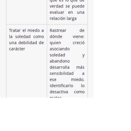
verdad se puede 
evaluar en una 
relación larga
Tratar el miedo a 
Rastrear de 
la soledad como 
dónde viene: 
una debilidad de 
quien creció 
carácter
asociando 
soledad y 
abandono 
desarrolla más 
sensibilidad a 
ese miedo. 
Identificarlo lo 
desactiva como 
motor 
inconsciente
Conformarse con 
Pedir una 
un “ya cambiará” 
promesa 
o un “intentaré 
concreta, con 