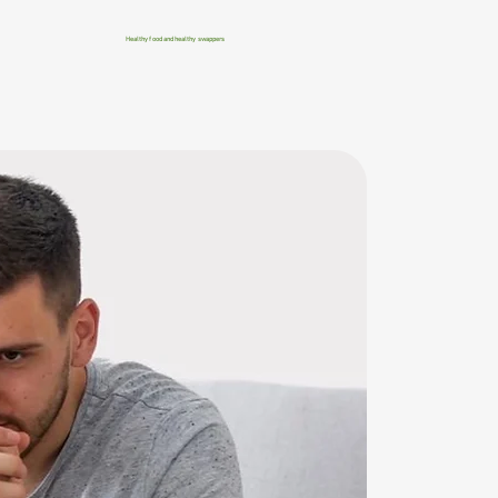
Healthy food and healthy swappers