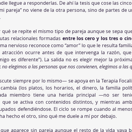
die llegue a responderlas. De ahí la tesis que cose las cinco
 pareja” no viene de la otra persona, sino de partes de 
.
 qué se repite el mismo tipo de pareja aunque se sepa que 
autas relacionales formadas 
entre los cero y los tres o ci
istema nervioso reconoce como “amor” lo que le resulta famil
a atracción ocurre antes de que intervenga la razón, que 
igo es diferente”). La salida no es elegir mejor la próxim
 
no elegimos a las personas que nos convienen, elegimos a las q
cute siempre por lo mismo— se apoya en la Terapia Focali
ambia (los platos, los horarios, el dinero, la familia polít
da miembro tiene una herida principal —no ser tenid
que se activa con contenidos distintos, y mientras amb
upados defendiéndose. El ciclo se rompe cuando al menos
ha hecho el otro, sino qué me duele a mí por debajo.
 que aparece sin pareja aunque el resto de la vida vaya bi