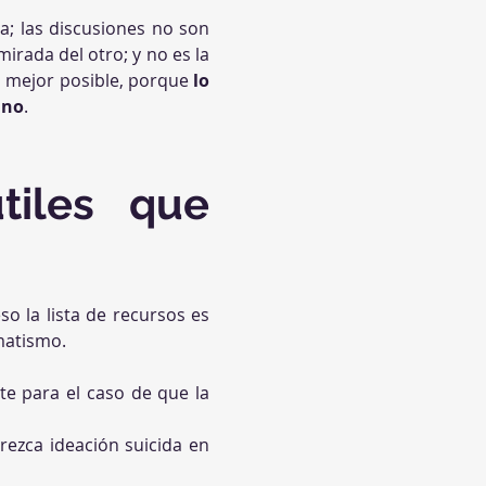
za; las discusiones no son 
rada del otro; y no es la 
la mejor posible, porque 
lo 
 no
.
iles que 
o la lista de recursos es 
matismo.
e para el caso de que la 
ezca ideación suicida en 