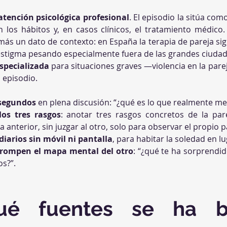
 atención psicológica profesional
. El episodio la sitúa como
n los hábitos y, en casos clínicos, el tratamiento médico.
más un dato de contexto: en España la terapia de pareja si
l estigma pesando especialmente fuera de las grandes ciudad
specializada
 para situaciones graves —violencia en la parej
 episodio.
 segundos
 en plena discusión: “¿qué es lo que realmente me
 los tres rasgos
: anotar tres rasgos concretos de la par
 anterior, sin juzgar al otro, solo para observar el propio p
iarios sin móvil ni pantalla
, para habitar la soledad en lu
rompen el mapa mental del otro
: “¿qué te ha sorprendid
s?”.
ué fuentes se ha ba