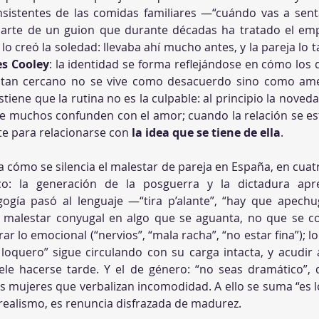
insistentes de las comidas familiares —“cuándo vas a senta
parte de un guion que durante décadas ha tratado el em
lo creó la soledad: llevaba ahí mucho antes, y la pareja lo 
es Cooley
: la identidad se forma reflejándose en cómo los 
n tan cercano no se vive como desacuerdo sino como amena
stiene que la rutina no es la culpable: al principio la noveda
ue muchos confunden con el amor; cuando la relación se estab
te para relacionarse con 
la idea que se tiene de ella
.
a cómo se silencia el malestar de pareja en España, en cuat
rico: la generación de la posguerra y la dictadura ap
ogía pasó al lenguaje —“tira p’alante”, “hay que apechug
malestar conyugal en algo que se aguanta, no que se conve
lo emocional (“nervios”, “mala racha”, “no estar fina”); l
al loquero” sigue circulando con su carga intacta, y acudir 
le hacerse tarde. Y el de género: “no seas dramático”, d
 mujeres que verbalizan incomodidad. A ello se suma “es l
 realismo, es renuncia disfrazada de madurez.