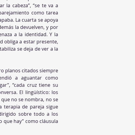
r la cabeza”, “se te va a 
parejamiento como tarea 
tapaba. La cuarta se apoya 
demás la devuelven, y por 
za a la identidad. Y la 
d obliga a estar presente, 
iliza se deja de ver a la 
ro planos citados siempre 
rendió a aguantar como 
ar”, “cada cruz tiene su 
rsa. El lingüístico: los 
o que no se nombra, no se 
a terapia de pareja sigue 
irigido sobre todo a los 
o que hay” como cláusula 