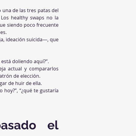
 una de las tres patas del 
 Los healthy swaps no la 
gue siendo poco frecuente 
es.
a, ideación suicida—, que 
 está doliendo aquí?”.
eja actual y compararlos 
atrón de elección.
gar de huir de ella.
o hoy?”, “¿qué te gustaría 
sado el 