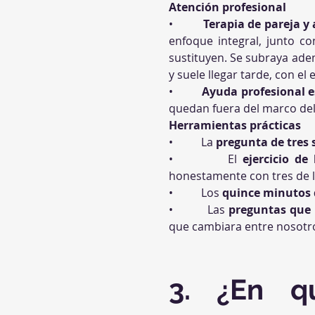
Atención profesional
•          
Terapia de pareja y
enfoque integral, junto co
sustituyen. Se subraya ade
y suele llegar tarde, con e
•          
Ayuda profesional e
quedan fuera del marco del
Herramientas prácticas
•          La 
pregunta de tres
•          El 
ejercicio de
honestamente con tres de la
•          Los 
quince minutos d
•          Las 
preguntas que 
que cambiara entre nosotro
3. ¿En q