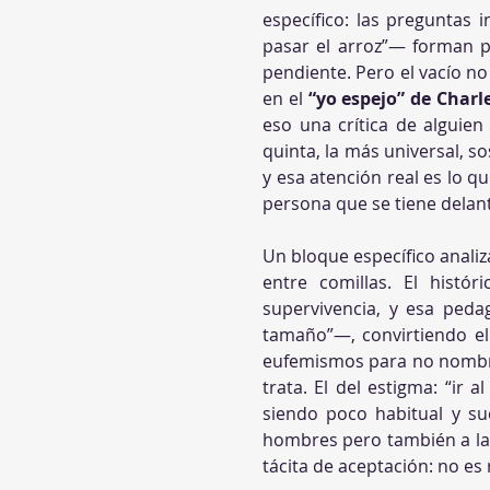
específico: las preguntas 
pasar el arroz”— forman 
pendiente. Pero el vacío no 
en el 
“yo espejo” de Charl
eso una crítica de alguie
quinta, la más universal, so
y esa atención real es lo q
persona que se tiene delan
Un bloque específico analiz
entre comillas. El histó
supervivencia, y esa pedag
tamaño”—, convirtiendo el 
eufemismos para no nombrar 
trata. El del estigma: “ir 
siendo poco habitual y sue
hombres pero también a las
tácita de aceptación: no es