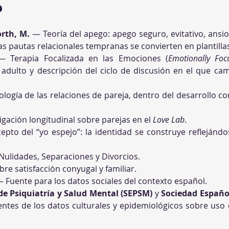
?
orth, M.
 — Teoría del apego: apego seguro, evitativo, ansi
s pautas relacionales tempranas se convierten en plantillas
— Terapia Focalizada en las Emociones (
Emotionally Foc
dulto y descripción del ciclo de discusión en el que cam
ología de las relaciones de pareja, dentro del desarrollo c
igación longitudinal sobre parejas en el 
Love Lab
.
pto del “yo espejo”: la identidad se construye reflejánd
 Nulidades, Separaciones y Divorcios.
e satisfacción conyugal y familiar.
— Fuente para los datos sociales del contexto español.
de Psiquiatría y Salud Mental (SEPSM)
 y 
Sociedad Españo
ntes de los datos culturales y epidemiológicos sobre uso d