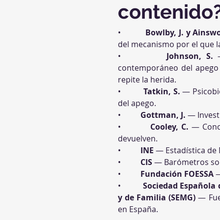
contenido
•          
Bowlby, J. y Ainsw
del mecanismo por el que la
•          
Johnson, S.
 
contemporáneo del apego a
repite la herida.
•          
Tatkin, S.
 — Psicobi
del apego.
•          
Gottman, J.
 — Invest
•          
Cooley, C.
 — Conce
devuelven.
•          
INE
 — Estadística de
•          
CIS
 — Barómetros sobr
•          
Fundación FOESSA
 
•          
Sociedad Española 
y de Familia (SEMG)
 — Fue
en España.