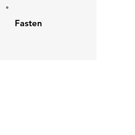
Fasten
Paseo de la Castellana, 194
Cink Business Center
Madrid 28046
+34 91 993 51 51
hello@healthyswappers.com
Privacy terms
Legal