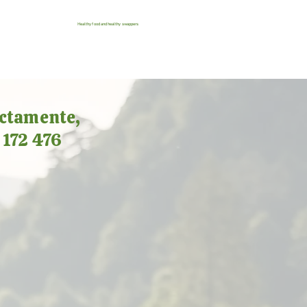
Healthy food and healthy swappers
ectamente,
 172 476