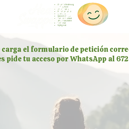
Gesunde Ernährung
Healthy food
Comida sana
Nourriture saine
Cibo sano
Gezond voedsel
Comida saudável
Menjar saludable
Sunn mat
Nyttig mat
e carga el formulario de petición corr
s pide tu acceso por WhatsApp al 672